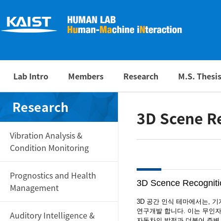
Lab Intro
Members
Research
M.S. Thesi
Research
3D Scene R
Vibration Analysis &
Condition Monitoring
Prognostics and Health
3D Scence Recogniti
Management
3D 공간 인식 테마에서는, 기
연구개발 합니다. 이는 무인
Auditory Intelligence &
자동차의 발전과 더불어 주변 