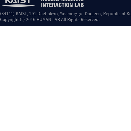
(34141) KAIST, 291 Daehak-ro, Yuseong-gu, Daejeon, Republic of Ko
Copyright (c) 2016 HUMAN LAB All Rights Reserved.